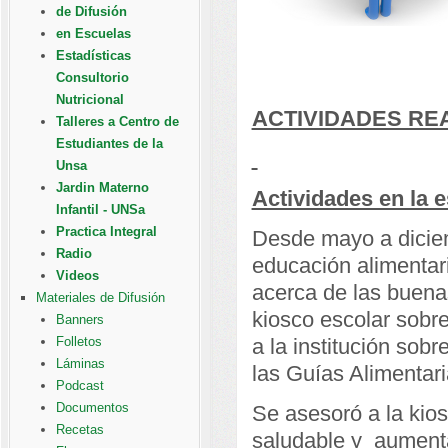
de Difusión
en Escuelas
Estadísticas
Consultorio
Nutricional
ACTIVIDADES RE
Talleres a Centro de
Estudiantes de la
Unsa
Jardin Materno
Actividades en la 
Infantil - UNSa
Practica Integral
Desde mayo a diciem
Radio
educación alimentari
Videos
acerca de las buena
Materiales de Difusión
kiosco escolar sobr
Banners
Folletos
a la institución so
Láminas
las Guías Alimentar
Podcast
Documentos
Se asesoró a la kio
Recetas
saludable y aumenta