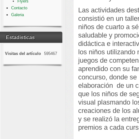
Flyers
Contacto
Las actividades dest
Galeria
consistió en un tall
niños de cuarto a sé
saludable y promoció
Estadisticas
didáctica e interact
los niños utilizando 
Visitas del artículo
595467
juegos de competenc
aprendido con su fam
concurso, donde se p
elaboración de un c
que los niños de se
visual plasmando los
creaciones de los al
y se realizó la entr
premios a cada curs