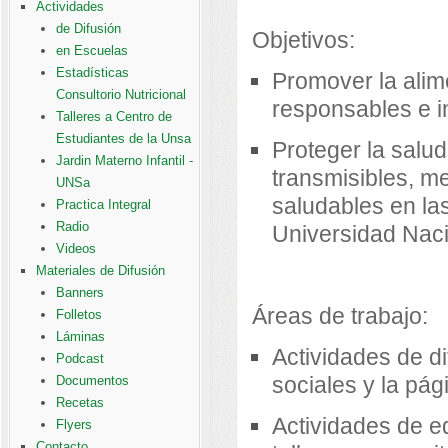
Actividades
de Difusión
Objetivos:
en Escuelas
Estadísticas
Promover la alim
Consultorio Nutricional
responsables e i
Talleres a Centro de
Estudiantes de la Unsa
Proteger la salu
Jardin Materno Infantil -
transmisibles, m
UNSa
saludables en las
Practica Integral
Radio
Universidad Naci
Videos
Materiales de Difusión
Banners
Áreas de trabajo:
Folletos
Láminas
Actividades de di
Podcast
sociales y la pág
Documentos
Recetas
Actividades de e
Flyers
Contacto