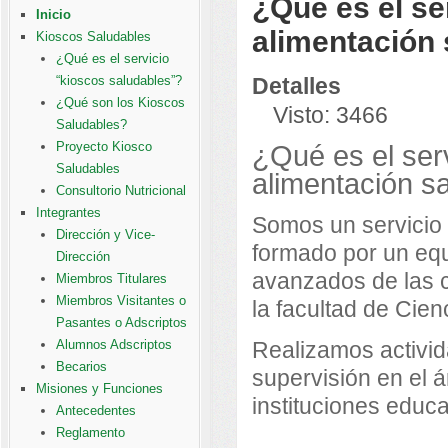
¿Qué es el se
Inicio
alimentación 
Kioscos Saludables
¿Qué es el servicio
“kioscos saludables”?
Detalles
¿Qué son los Kioscos
Visto: 3466
Saludables?
Proyecto Kiosco
¿Qué es el ser
Saludables
alimentación s
Consultorio Nutricional
Integrantes
Somos un servicio 
Dirección y Vice-
formado por un equ
Dirección
avanzados de las c
Miembros Titulares
Miembros Visitantes o
la facultad de Cien
Pasantes o Adscriptos
Alumnos Adscriptos
Realizamos activid
Becarios
supervisión en el 
Misiones y Funciones
instituciones educa
Antecedentes
Reglamento