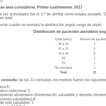
062
cas área consultorio. Primer cuatrimestre. 2017
de las actividades fue el 17 de abriltal como estaba pautado. 
en total.
iente cuadro se muestra la distribución según rango de edad:
Distribución de pacientes atendidos seg
Edad (años)
Número de pacien
18 a 20
5
21 a 23
6
24 a 26
6
49
1
51
1
No consigna
2
Total
21
 consulta:
de las 21 consultas, los motivos fueron los siguient
eso:6
tico nutricional: 5
miento alimentario (Alimentación saludable y deporte, Aliment
ciones saludables):6
 de vida saludable: 1