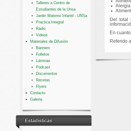
Alimen
Talleres a Centro de
Alergia
Estudiantes de la Unsa
Aliment
Jardin Materno Infantil - UNSa
Del total
Practica Integral
informació
Radio
En cuanto
Videos
Referido 
Materiales de Difusión
Banners
Folletos
Láminas
Podcast
Documentos
Recetas
Flyers
Contacto
Galeria
Estadisticas