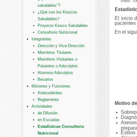
Visto: 7
saludables”?
Estadísti
¿Qué son los Kioscos
El inicio 
Saludables?
pacientes 
Proyecto Kiosco Saludables
En el sigu
Consultorio Nutricional
Integrantes
Dirección y Vice-Dirección
Miembros Titulares
Miembros Visitantes o
Pasantes o Adscriptos
Alumnos Adscriptos
Becarios
Misiones y Funciones
Antecedentes
Reglamento
Motivo de
Actividades
Sobrep
de Difusión
Diagnós
en Escuelas
Asesora
Estadísticas Consultorio
prepara
Estilos
Nutricional