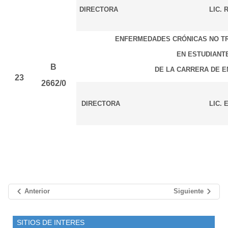
DIRECTORA
LIC.
ENFERMEDADES CRÓNICAS NO TR
EN ESTUDIANT
B
DE LA CARRERA DE E
23
2662/0
DIRECTORA
LIC. 
Anterior
Siguiente
SITIOS DE INTERES