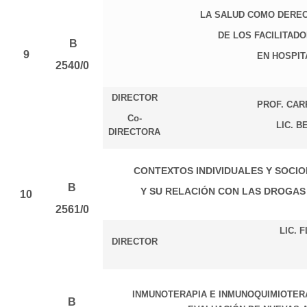
LA SALUD COMO DEREC
DE LOS FACILITAD
B
9
EN HOSPIT
2540/0
DIRECTOR
PROF. CAR
Co-
LIC. B
DIRECTORA
CONTEXTOS INDIVIDUALES Y SOCIO
B
Y SU RELACIÓN CON LAS DROGAS 
10
2561/0
LIC. 
DIRECTOR
INMUNOTERAPIA E INMUNOQUIMIOTERA
B