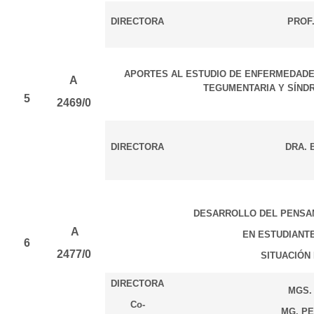
DIRECTORA
PROF.
APORTES AL ESTUDIO DE ENFERMEDADE
A
TEGUMENTARIA Y SÍND
5
2469/0
DIRECTORA
DRA. B
DESARROLLO DEL PENSAM
A
EN ESTUDIANT
6
2477/0
SITUACIÓN
DIRECTORA
MGS. 
Co-
MG. PE