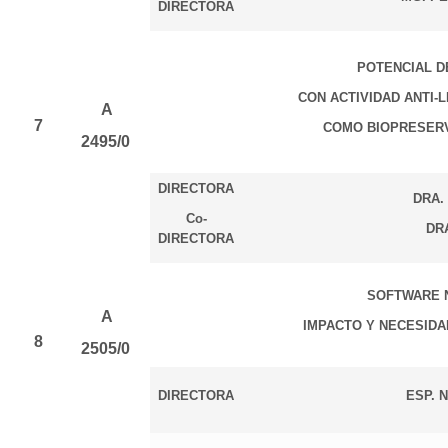
DIRECTORA
POTENCIAL D
CON ACTIVIDAD ANTI
A
7
COMO BIOPRESERV
2495/0
DIRECTORA
DRA.
Co-
DRA
DIRECTORA
SOFTWARE 
A
IMPACTO Y NECESIDA
8
2505/0
DIRECTORA
ESP. N