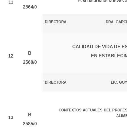
EVALUACIÓN DE NUEVAS 
11
2564/0
DIRECTORA
DRA. GARC
CALIDAD DE VIDA DE E
B
EN ESTABLECIM
12
2568/0
DIRECTORA
LIC. GO
CONTEXTOS ACTUALES DEL PROFESI
B
ALIM
13
2585/0