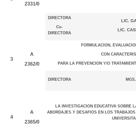
2331/0
DIRECTORA
LIC. G
Co-
LIC. CAS
DIRECTORA
FORMULACION, EVALUACIO
A
CON CARACTERIS
3
PARA LA PREVENCION Y/O TRATAMIEN
2362/0
DIRECTORA
MGS.
LA INVESTIGACION EDUCATIVA SOBRE 
A
ABORDAJES Y DESAFIOS EN LOS TRABAJOS 
4
UNIVERSITA
2365/0