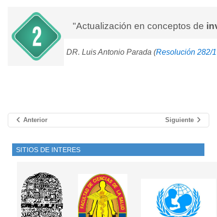
"Actualización en conceptos de
in
DR. Luis Antonio Parada (
Resolución 282/
Anterior
Siguiente
SITIOS DE INTERES