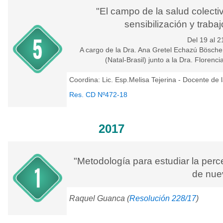
"El campo de la salud colecti
sensibilización y trabajo
Del 19 al 21
A cargo de la Dra. Ana Gretel Echazú Bösche
(Natal-Brasil) junto a la Dra. Floren
Coordina: Lic. Esp.Melisa Tejerina - Docente de 
Res. CD Nº472-18
2017
"Metodología para estudiar la perc
de nue
Raquel Guanca (
Resolución 228/17
)