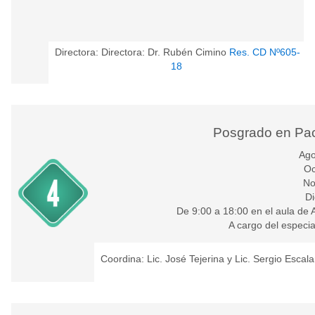
Directora: Directora: Dr. Rubén Cimino
Res. CD Nº605-
18
Posgrado en Paci
Ago
Oc
No
Di
De 9:00 a 18:00 en el aula de 
A cargo del especial
Coordina: Lic. José Tejerina y Lic. Sergio Escal